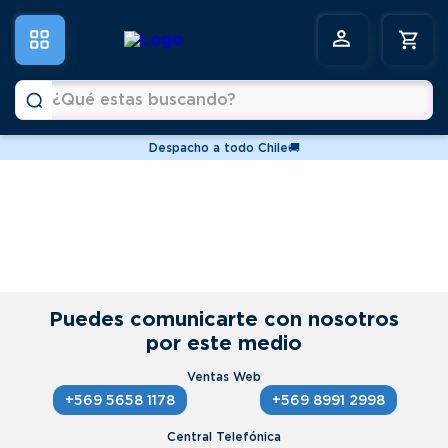
¿Qué estas buscando?
Despacho a todo Chile🚚
Términos más buscados
1
.
vitrinas
2
.
horno
3
.
conservadoras
4
.
freidoras
Puedes comunicarte con nosotros
por este medio
5
.
pastelera
6
.
meson
+569 5658 1178
+569 8991 2998