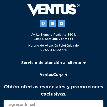
Av. La Siembra Poniente 3404,
Lampa, Santiago.
Ver mapa
Horario de Atención telefónica de
09:00 a 17:00 hrs.
+
Servicio de atención al cliente
Servicio al cliente
+
VentusCorp
Seguimiento
Pago Venta Telefónica
Nosotros
Obtén ofertas especiales y promociones
Productos
Contacto
exclusivas.
Solicitud Servicio Técnico
Marcas
Distribuidores