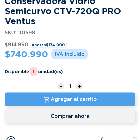
Conservadora Vidrio
Semicurvo CTV-720Q PRO
Ventus
SKU
:
101598
$
914
.
990
Ahorra
$
174
.
000
$
740
.
990
Disponible
1
unidad(es)
－
＋
Agregar al carrito
Comprar ahora