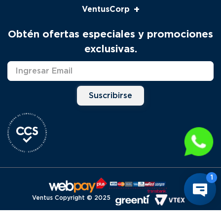
+
VentusCorp
Seguimiento
Pago Venta Telefónica
Nosotros
Obtén ofertas especiales y promociones
Productos
Contacto
exclusivas.
Solicitud Servicio Técnico
Marcas
Distribuidores
Suscribirse
Ventus Copyright © 2025