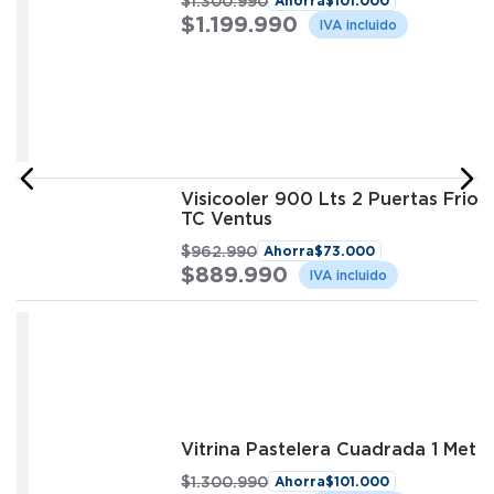
$
1
.
300
.
990
Ahorra
$
101
.
000
$
1
.
199
.
990
Visicooler 900 Lts 2 Puertas Fri
TC Ventus
$
962
.
990
Ahorra
$
73
.
000
$
889
.
990
Vitrina Pastelera Cuadrada 1 Met
$
1
.
300
.
990
Ahorra
$
101
.
000