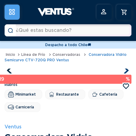
¿Qué estas buscando?
Despacho a todo Chile🚚
Términos más buscados
Línea de Frío
Conservadoras
Conservadora Vidrio
Semicurvo CTV-720Q PRO Ventus
1
.
vitrinas
2
.
horno
19 %
3
.
freidoras
4
.
conservadoras
Minimarket
Restaurante
Cafetería
5
.
pastelera
Carnicería
6
.
meson
Ventus