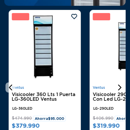
%
0 %
21
Ventus
Ventus
Visicooler 360 Lts 1 Puerta
Visicooler 290 
LG-360LED Ventus
Con Led LG-2
Ventus
LG-360LED
LG-290LED
$
474
.
990
$
406
.
990
Ahorra
$
95
.
000
Ahorra
$
379
.
990
$
319
.
990