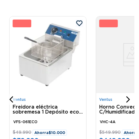
0 %
18
%
Ventus
Ventus
Freidora eléctrica
Horno Convect
sobremesa 1 Depósito eco
C/Humidificad
VFS-061ECO Ventus
Ventus
VFS-061ECO
VHC-4A
$
49
.
990
$
549
.
990
Ahorra
$
10
.
000
Ahorra