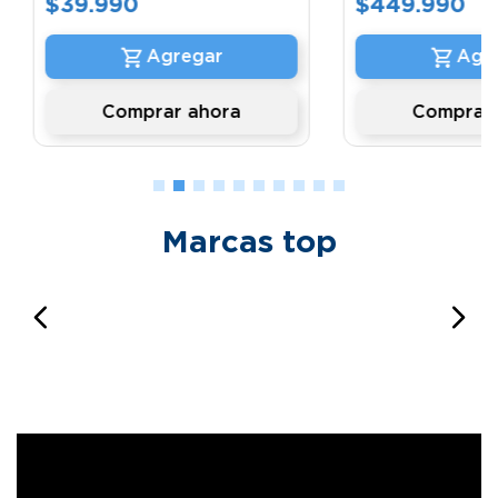
$
39
.
990
$
449
.
990
Comprar ahora
Comprar 
Marcas top