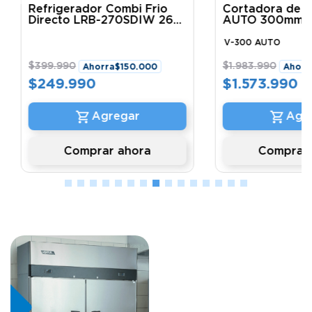
Refrigerador Combi Frio
Cortadora de 
Directo LRB-270SDIW 262
AUTO 300mm 
Lts. Libero
AUTO Ventus
V-300 AUTO
$
399
.
990
$
1
.
983
.
990
Ahorra
$
150
.
000
Ahorr
$
249
.
990
$
1
.
573
.
990
Comprar ahora
Comprar 