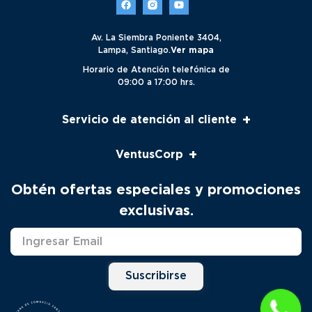
Av. La Siembra Poniente 3404,
Lampa, Santiago.
Ver mapa
Horario de Atención telefónica de
09:00 a 17:00 hrs.
+
Servicio de atención al cliente
Servicio al cliente
+
VentusCorp
Seguimiento
Pago Venta Telefónica
Nosotros
Obtén ofertas especiales y promociones
Productos
Contacto
exclusivas.
Solicitud Servicio Técnico
Marcas
Distribuidores
Suscribirse