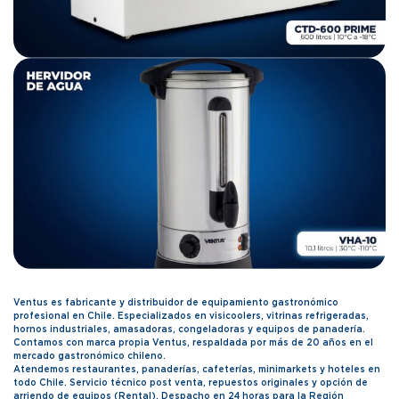
Ventus es fabricante y distribuidor de equipamiento gastronómico
profesional en Chile. Especializados en visicoolers, vitrinas refrigeradas,
hornos industriales, amasadoras, congeladoras y equipos de panadería.
Contamos con marca propia Ventus, respaldada por más de 20 años en el
mercado gastronómico chileno.
Atendemos restaurantes, panaderías, cafeterías, minimarkets y hoteles en
todo Chile. Servicio técnico post venta, repuestos originales y opción de
arriendo de equipos (Rental). Despacho en 24 horas para la Región