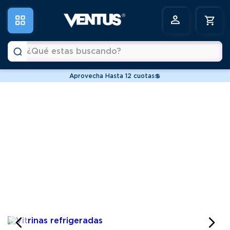
¿Qué estas buscando?
Aprovecha Hasta 12 cuotas💲
Términos más buscados
1
.
vitrinas
2
.
horno
3
.
conservadoras
4
.
freidoras
5
.
pastelera
6
.
meson