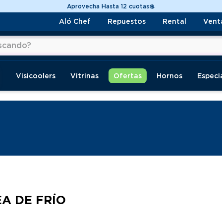
Despacho a todo Chile🚚
Aló Chef
Repuestos
Rental
Vent
do?
os
Visicoolers
Vitrinas
Ofertas
Hornos
Especi
EA DE FRÍO