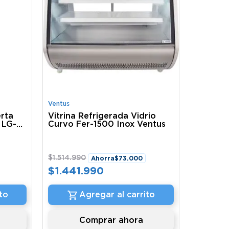
Ventus
erta
Vitrina Refrigerada Vidrio
 LG-
Curvo Fer-1500 Inox Ventus
$
1
.
514
.
990
Ahorra
$
73
.
000
$
1
.
441
.
990
to
Agregar al carrito
Comprar ahora