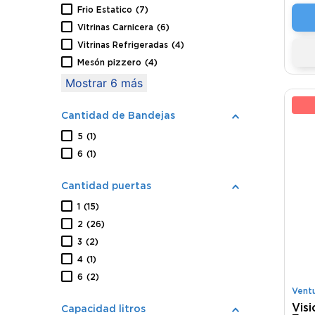
Frio Estatico
(
7
)
Vitrinas Carnicera
(
6
)
Vitrinas Refrigeradas
(
4
)
Mesón pizzero
(
4
)
Mostrar 6 más
12
Cantidad de Bandejas
5
(
1
)
6
(
1
)
Cantidad puertas
1
(
15
)
2
(
26
)
3
(
2
)
4
(
1
)
6
(
2
)
Vent
Vis
Capacidad litros