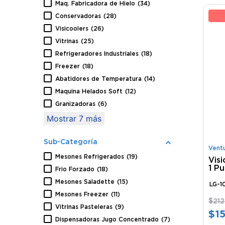
Maq. Fabricadora de Hielo
(
34
)
25
Conservadoras
(
28
)
Visicoolers
(
26
)
Vitrinas
(
25
)
Refrigeradores Industriales
(
18
)
Freezer
(
18
)
Abatidores de Temperatura
(
14
)
Maquina Helados Soft
(
12
)
Granizadoras
(
6
)
Mostrar 7 más
Sub-Categoría
Vent
Mesones Refrigerados
(
19
)
Vis
1 P
Frio Forzado
(
18
)
Mesones Saladette
(
15
)
LG-1
Mesones Freezer
(
11
)
$
212
Vitrinas Pasteleras
(
9
)
$
1
Dispensadoras Jugo Concentrado
(
7
)