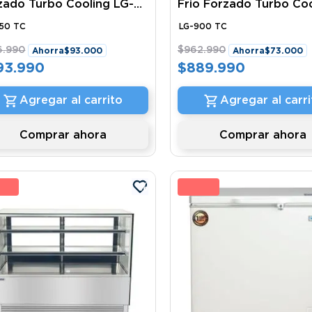
zado Turbo Cooling LG-
Frio Forzado Turbo Coo
 TC Ventus
LG-900 TC Ventus
50 TC
LG-900 TC
6
.
990
$
962
.
990
Ahorra
$
93
.
000
Ahorra
$
73
.
000
93
.
990
$
889
.
990
Agregar al carrito
Agregar al carri
Comprar ahora
Comprar ahora
 %
10 