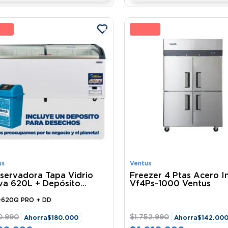
 %
8 
us
Ventus
servadora Tapa Vidrio
Freezer 4 Ptas Acero I
va 620L + Depósito
Vf4Ps-1000 Ventus
echos Ventus
-620Q PRO + DD
0
.
990
$
1
.
752
.
990
Ahorra
$
180
.
000
Ahorra
$
142
.
00