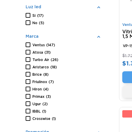
Luz led
Si
(
17
)
No
(
5
)
Vent
Vit
1,5
Marca
Ventus
(
147
)
VP-
Atosa
(
31
)
$
1
.
7
Turbo Air
(
26
)
$
1
.
Aristarco
(
18
)
Brice
(
8
)
Friulinox
(
7
)
Hiron
(
4
)
Primax
(
3
)
Ugur
(
2
)
IBBL
(
1
)
5
Crosswise
(
1
)
Promoción