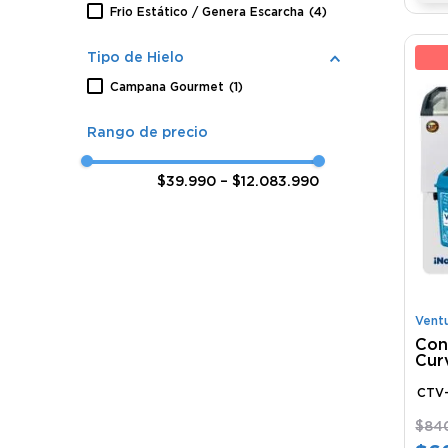
Frio Estático / Genera Escarcha
(
4
)
21
Tipo de Hielo
Campana Gourmet
(
1
)
$39.990
–
$12.083.990
Vent
Con
Cur
Des
CTV
$
84