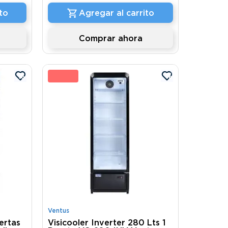
to
Agregar al carrito
Comprar ahora
%
13 %
Ventus
ertas
Visicooler Inverter 280 Lts 1