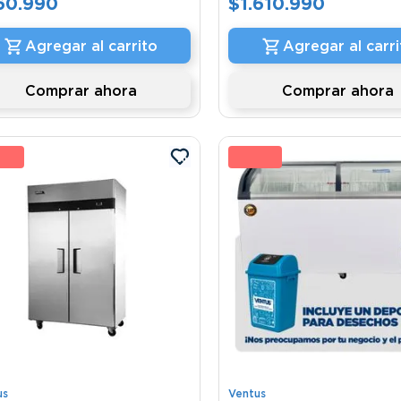
60
.
990
$
1
.
610
.
990
Agregar al carrito
Agregar al carri
Comprar ahora
Comprar ahora
 %
19 
us
Ventus