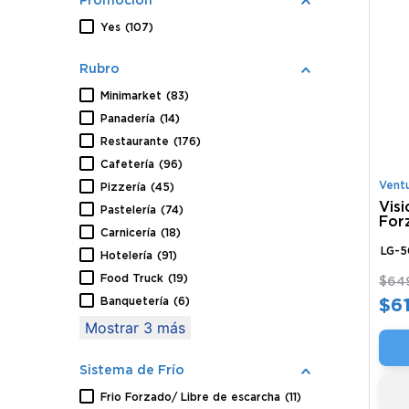
Yes
(
107
)
Rubro
Minimarket
(
83
)
Panadería
(
14
)
Restaurante
(
176
)
Cafetería
(
96
)
Vent
Pizzería
(
45
)
Visi
Pastelería
(
74
)
For
Carnicería
(
18
)
500
LG-
Hotelería
(
91
)
Food Truck
(
19
)
$
64
Banquetería
(
6
)
$
6
Mostrar 3 más
Sistema de Frío
Frio Forzado/ Libre de escarcha
(
11
)