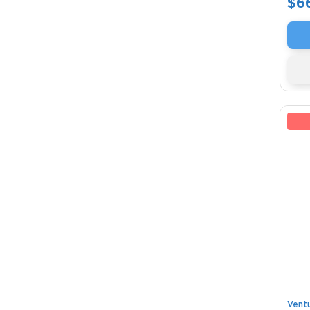
$
6
6
Vent