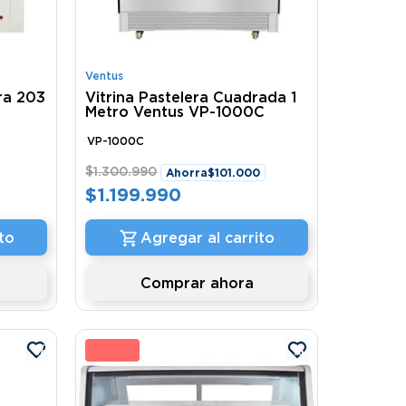
Ventus
ra 203
Vitrina Pastelera Cuadrada 1
Metro Ventus VP-1000C
VP-1000C
$
1
.
300
.
990
Ahorra
$
101
.
000
$
1
.
199
.
990
to
Agregar al carrito
Comprar ahora
%
5 %