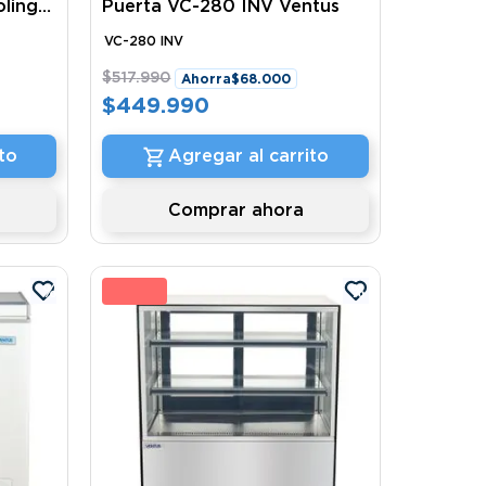
ling
Puerta VC-280 INV Ventus
VC-280 INV
$
517
.
990
Ahorra
$
68
.
000
$
449
.
990
to
Agregar al carrito
Comprar ahora
%
8 %