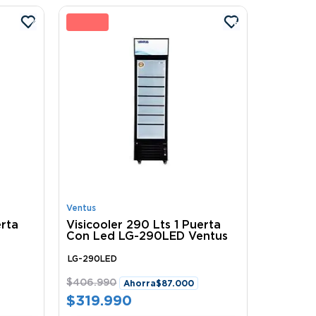
%
21 %
Ventus
erta
Visicooler 290 Lts 1 Puerta
Con Led LG-290LED Ventus
LG-290LED
$
406
.
990
Ahorra
$
87
.
000
$
319
.
990