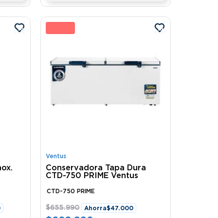
%
7 %
Ventus
nox.
Conservadora Tapa Dura
CTD-750 PRIME Ventus
CTD-750 PRIME
$
655
.
990
0
Ahorra
$
47
.
000