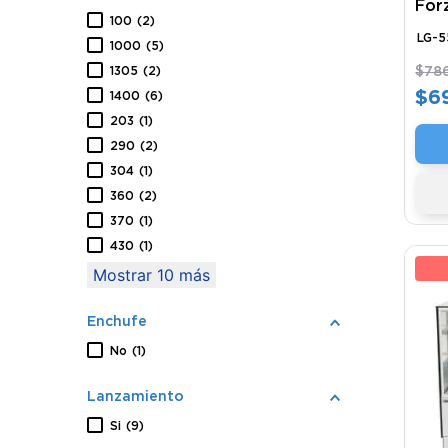
For
550
100
(
2
)
LG-5
1000
(
5
)
1305
(
2
)
$
78
$
6
1400
(
6
)
203
(
1
)
290
(
2
)
304
(
1
)
360
(
2
)
370
(
1
)
430
(
1
)
19
Mostrar 10 más
Enchufe
No
(
1
)
Lanzamiento
Si
(
9
)