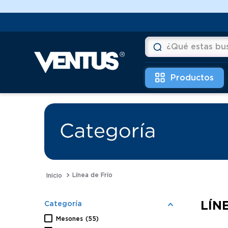
Aprovecha Hasta 12 cuotas💲
¿Qué estas buscan
Términos más buscad
1
.
vitrinas
2
.
horno
3
.
freidoras
4
.
conservadoras
5
.
pastelera
Línea de Frío
6
.
meson
LÍN
Categoría
Mesones
(
55
)