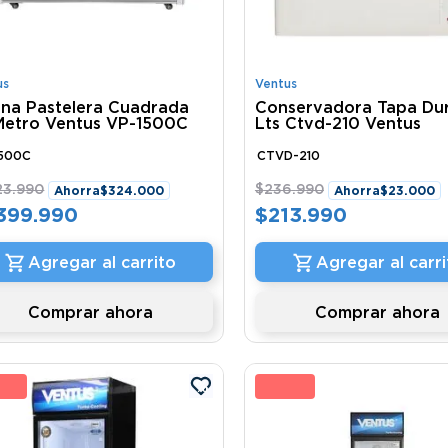
us
Ventus
rina Pastelera Cuadrada
Conservadora Tapa Du
 Metro Ventus VP-1500C
Lts Ctvd-210 Ventus
1500C
CTVD-210
23
.
990
$
236
.
990
Ahorra
$
324
.
000
Ahorra
$
23
.
000
399
.
990
$
213
.
990
Agregar al carrito
Agregar al carri
Comprar ahora
Comprar ahora
 %
12 