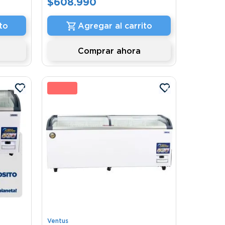
$
608
.
990
to
Agregar al carrito
Comprar ahora
%
19 %
Ventus