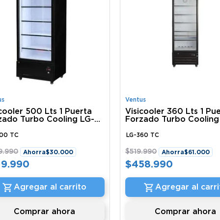
us
Ventus
cooler 500 Lts 1 Puerta
Visicooler 360 Lts 1 Pu
zado Turbo Cooling LG-
Forzado Turbo Cooling
 TC Ventus
360 Tc Ventus
500 TC
LG-360 TC
9
.
990
$
519
.
990
Ahorra
$
30
.
000
Ahorra
$
61
.
000
19
.
990
$
458
.
990
Agregar al carrito
Agregar al carri
Comprar ahora
Comprar ahora