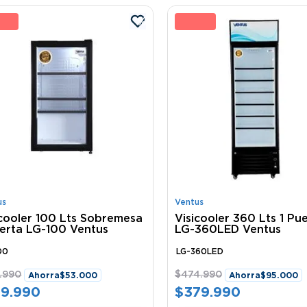
 %
20 
us
Ventus
icooler 100 Lts Sobremesa
Visicooler 360 Lts 1 Pu
uerta LG-100 Ventus
LG-360LED Ventus
00
LG-360LED
.
990
$
474
.
990
Ahorra
$
53
.
000
Ahorra
$
95
.
000
59
.
990
$
379
.
990