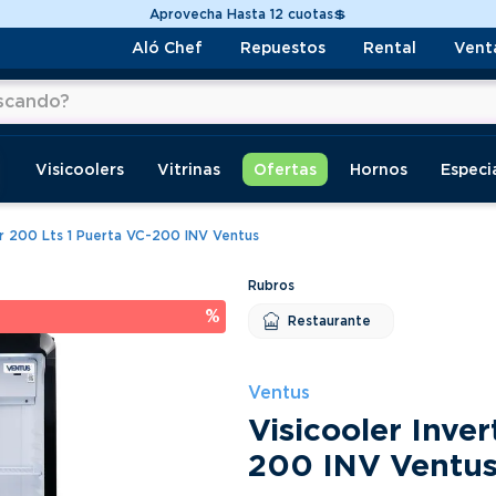
Despacho a todo Chile🚚
Aló Chef
Repuestos
Rental
Vent
do?
os
Visicoolers
Vitrinas
Ofertas
Hornos
Especi
er 200 Lts 1 Puerta VC-200 INV Ventus
 %
Restaurante
Ventus
Visicooler Inver
200 INV Ventu