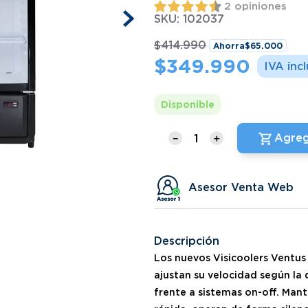
2 opiniones
SKU
:
102037
$
414
.
990
Ahorra
$
65
.
000
$
349
.
990
Disponible
Agreg
－
＋
Asesor Venta Web
Descripción
Los nuevos Visicoolers Ventu
ajustan su velocidad según la
frente a sistemas on-off. Man