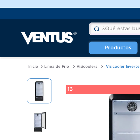
Aprovecha Hasta 12 cuotas💲
¿Qué estas buscan
Términos más buscad
1
.
vitrinas
Línea de Frío
Visicoolers
Visicooler Invert
2
.
horno
3
.
conservadoras
16
4
.
freidoras
5
.
pastelera
6
.
meson