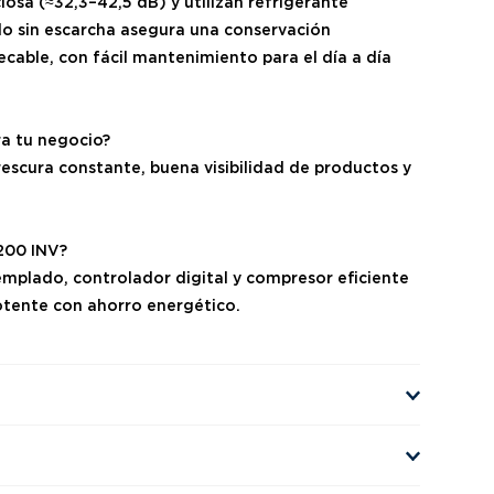
iosa (≈32,3–42,5 dB) y utilizan refrigerante
do sin escarcha asegura una conservación
able, con fácil mantenimiento para el día a día
ra tu negocio?
escura constante, buena visibilidad de productos y
200 INV?
emplado, controlador digital y compresor eficiente
otente con ahorro energético.