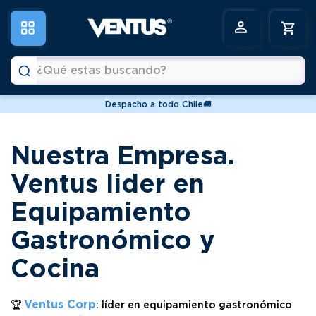
¿Qué estas buscando?
Despacho a todo Chile🚚
Términos más buscados
1
.
vitrinas
Nuestra Empresa.
2
.
horno
Ventus lider en
3
.
freidoras
Equipamiento
4
.
conservadoras
Gastronómico y
5
.
pastelera
Cocina
6
.
meson
Ventus Corp
🏆
: líder en equipamiento gastronómico