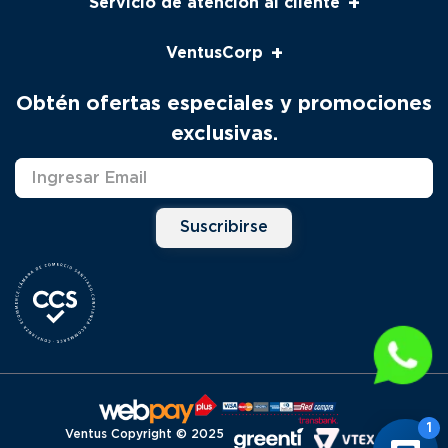
+
Servicio de atención al cliente
Servicio al cliente
+
VentusCorp
Seguimiento
Pago Venta Telefónica
Nosotros
Obtén ofertas especiales y promociones
Productos
Contacto
exclusivas.
Solicitud Servicio Técnico
Marcas
Distribuidores
Suscribirse
Ventus Copyright © 2025