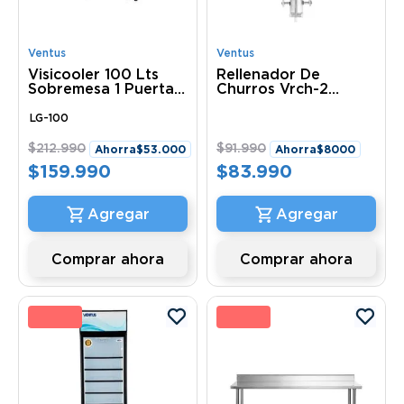
Ventus
Ventus
Visicooler 100 Lts
Rellenador De
Sobremesa 1 Puerta
Churros Vrch-2
LG-100 Ventus
Ventus
LG-100
$
212
.
990
$
91
.
990
Ahorra
$
53
.
000
Ahorra
$
8000
$
159
.
990
$
83
.
990
Comprar ahora
Comprar ahora
0 %
8 