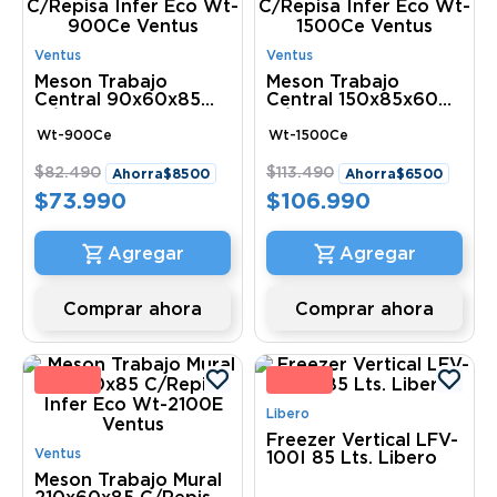
Ventus
Ventus
Meson Trabajo
Meson Trabajo
Central 90x60x85
Central 150x85x60
C/Repisa Infer Eco
C/Repisa Infer Eco
Wt-900Ce Ventus
Wt-1500Ce Ventus
Wt-900Ce
Wt-1500Ce
$
82
.
490
$
113
.
490
Ahorra
$
8500
Ahorra
$
6500
$
73
.
990
$
106
.
990
Comprar ahora
Comprar ahora
0 %
45 
Libero
Freezer Vertical LFV-
Ventus
100I 85 Lts. Libero
Meson Trabajo Mural