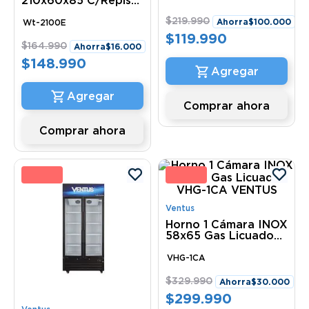
210x60x85 C/Repisa
Infer Eco Wt-2100E
$
219
.
990
Ventus
Ahorra
$
100
.
000
Wt-2100E
$
119
.
990
$
164
.
990
Ahorra
$
16
.
000
$
148
.
990
Comprar ahora
Comprar ahora
2 %
9 
Ventus
Horno 1 Cámara INOX
58x65 Gas Licuado
VHG-1CA VENTUS
VHG-1CA
$
329
.
990
Ahorra
$
30
.
000
$
299
.
990