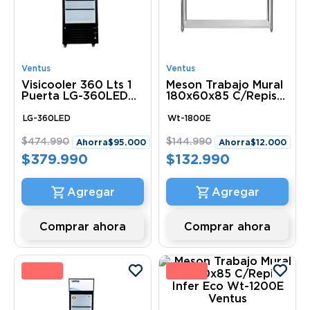
Ventus
Ventus
Visicooler 360 Lts 1
Meson Trabajo Mural
Puerta LG-360LED
180x60x85 C/Repisa
Ventus
Infer Eco Wt-1800E
Ventus
LG-360LED
Wt-1800E
$
474
.
990
$
144
.
990
Ahorra
$
95
.
000
Ahorra
$
12
.
000
$
379
.
990
$
132
.
990
Comprar ahora
Comprar ahora
1 %
14 