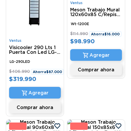
Ventus
Meson Trabajo Mural
120x60x85 C/Repisa
Infer Eco Wt-1200E
Ventus
Wt-1200E
$
114
.
990
Ahorra
$
16
.
000
$
98
.
990
Ventus
Visicooler 290 Lts 1
Puerta Con Led LG-
290LED Ventus
LG-290LED
Comprar ahora
$
406
.
990
Ahorra
$
87
.
000
$
319
.
990
Comprar ahora
0 %
6 