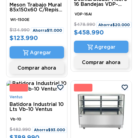
16 Bandejas VDP-
Meson Trabajo Mural
16AI Ventus
85x150x60 C/Repisa
Infer Eco Wt-1500E
VDP-16AI
Ventus
Wt-1500E
$
478
.
990
Ahorra
$
20
.
000
$
134
.
990
Ahorra
$
11
.
000
$
458
.
990
$
123
.
990
Comprar ahora
Comprar ahora
9 %
19 
Ventus
Batidora Industrial 10
Lts Vb-10 Ventus
Vb-10
$
482
.
990
Ahorra
$
93
.
000
$
389
.
990