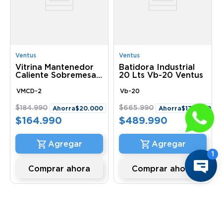
Ventus
Ventus
Vitrina Mantenedor
Batidora Industrial
Caliente Sobremesa
20 Lts Vb-20 Ventus
Curva VMCD-2
Ventus
VMCD-2
Vb-20
$
184
.
990
$
665
.
990
Ahorra
$
20
.
000
Ahorra
$
176
.
000
$
164
.
990
$
489
.
990
Comprar ahora
Comprar ahora
6 %
24 