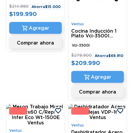
$
214
.
990
Ahorra
$
15
.
000
$
199
.
990
Ventus
Cocina Inducción 1
Plato Vci-3500I
Ventus
Comprar ahora
Vci-3500I
$
279
.
900
Ahorra
$
69
.
910
$
209
.
990
Comprar ahora
 %
4 
Ventus
Ventus
Deshidratador Acero