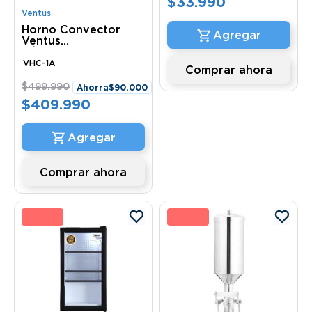
$
33
.
990
Ventus
Horno Convector
Ventus
S/Humidificador
VHC-1A Ventus
VHC-1A
Comprar ahora
$
499
.
990
Ahorra
$
90
.
000
$
409
.
990
Comprar ahora
5 %
9 