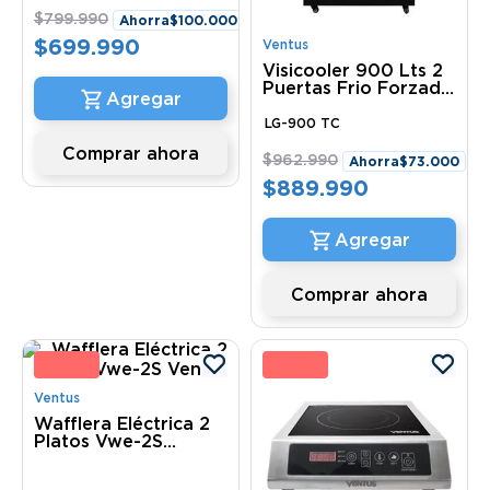
$
799
.
990
Ahorra
$
100
.
000
$
699
.
990
Ventus
Visicooler 900 Lts 2
Puertas Frio Forzado
Turbo Cooling LG-
900 TC Ventus
LG-900 TC
Comprar ahora
$
962
.
990
Ahorra
$
73
.
000
$
889
.
990
Comprar ahora
 %
25 
Ventus
Wafflera Eléctrica 2
Platos Vwe-2S
Ventus