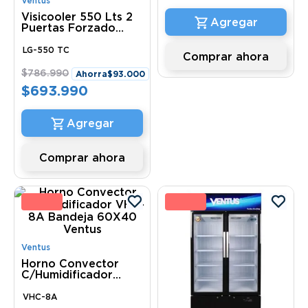
Ventus
Visicooler 550 Lts 2
Puertas Forzado
Turbo Cooling LG-
550 TC Ventus
LG-550 TC
Comprar ahora
$
786
.
990
Ahorra
$
93
.
000
$
693
.
990
Comprar ahora
3 %
8 
Ventus
Horno Convector
C/Humidificador
VHC-8A Bandeja
60X40 Ventus
VHC-8A