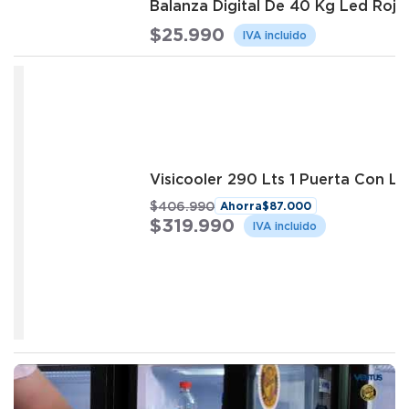
Balanza Digital De 40 Kg Led Roj
$
25
.
990
Visicooler 290 Lts 1 Puerta Con 
$
406
.
990
Ahorra
$
87
.
000
$
319
.
990