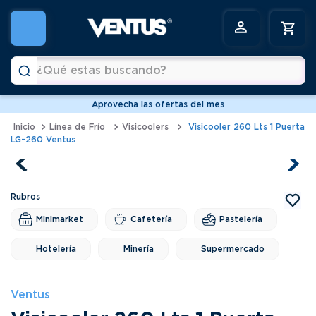
¿Qué estas buscando?
Aprovecha las ofertas del mes
Términos más buscados
Línea de Frío
Visicoolers
Visicooler 260 Lts 1 Puerta
LG-260 Ventus
1
.
vitrinas
2
.
horno
3
.
freidoras
4
.
conservadoras
Minimarket
Cafetería
Pastelería
5
.
pastelera
Hotelería
Minería
Supermercado
6
.
meson
Ventus