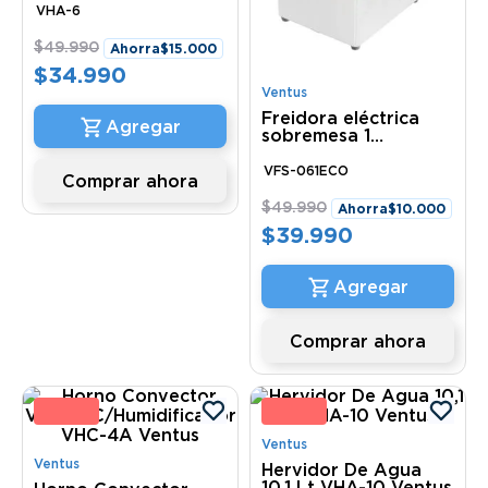
VHA-6
$
49
.
990
Ahorra
$
15
.
000
$
34
.
990
Ventus
Freidora eléctrica
sobremesa 1
Depósito eco VFS-
061ECO Ventus
VFS-061ECO
Comprar ahora
$
49
.
990
Ahorra
$
10
.
000
$
39
.
990
Comprar ahora
8 %
26 
Ventus
Ventus
Hervidor De Agua
10,1 Lt VHA-10 Ventus