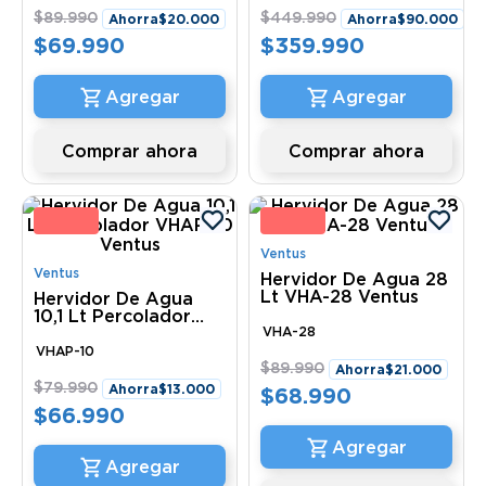
$
89
.
990
$
449
.
990
Ahorra
$
20
.
000
Ahorra
$
90
.
000
$
69
.
990
$
359
.
990
Comprar ahora
Comprar ahora
6 %
23 
Ventus
Ventus
Hervidor De Agua 28
Lt VHA-28 Ventus
Hervidor De Agua
10,1 Lt Percolador
VHAP-10 Ventus
VHA-28
VHAP-10
$
89
.
990
Ahorra
$
21
.
000
$
79
.
990
Ahorra
$
13
.
000
$
68
.
990
$
66
.
990