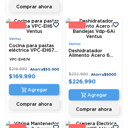
Comprar ahora
3 %
3 
Ventus
Ventus
Cocina para pastas
eléctrica VPC-EH674
Deshidratador
Ventus
Alimento Acero 6
VPC-EH674
Bandejas Vdp-6Ai
Ventus
$
219
.
990
Ahorra
$
50
.
000
$
232
.
990
Ahorra
$
6000
$
169
.
990
$
226
.
990
Comprar ahora
Comprar ahora
1 %
24 