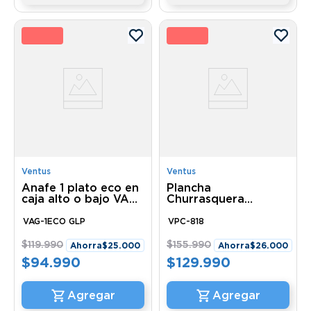
1 %
17 
Ventus
Ventus
Anafe 1 plato eco en
Plancha
caja alto o bajo VAG-
Churrasquera
1ECO GLP Ventus
Sobremeson Electrica
VPC-818 Ventus
VAG-1ECO GLP
VPC-818
$
119
.
990
$
155
.
990
Ahorra
$
25
.
000
Ahorra
$
26
.
000
$
94
.
990
$
129
.
990