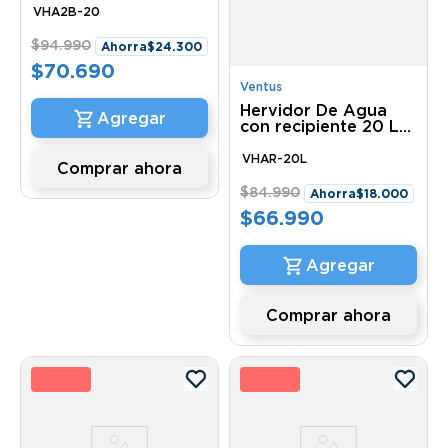
VHA2B-20
$
94
.
990
Ahorra
$
24
.
300
$
70
.
690
Ventus
Hervidor De Agua
con recipiente 20 Lt
VHAR-20L Ventus
VHAR-20L
Comprar ahora
$
84
.
990
Ahorra
$
18
.
000
$
66
.
990
Comprar ahora
1 %
6 