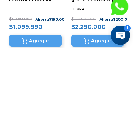
Mod/Pr-623N Pr-
TERRA Ventus
623N Ventus
TERRA
$
1
.
249
.
990
$
2
.
490
.
000
Ahorra
$
150
.
000
Ahorra
$
200
.
000
$
1
.
099
.
990
$
2
.
290
.
000
Comprar ahora
Comprar ahora
4 %
9 
Ventus
Ventus