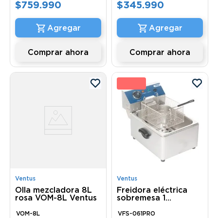
$
759
.
990
$
345
.
990
Comprar ahora
Comprar ahora
22 
Ventus
Ventus
Olla mezcladora 8L
Freidora eléctrica
rosa VOM-8L Ventus
sobremesa 1
Deposito pro VFS-
061PRO Ventus
VOM-8L
VFS-061PRO