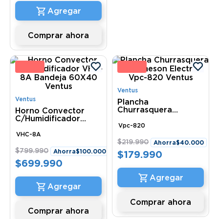
Comprar ahora
3 %
18 
Ventus
Ventus
Plancha
Churrasquera
Horno Convector
Sobremeson Electrica
C/Humidificador
Vpc-820 Ventus
VHC-8A Bandeja
Vpc-820
60X40 Ventus
VHC-8A
$
219
.
990
Ahorra
$
40
.
000
$
799
.
990
Ahorra
$
100
.
000
$
179
.
990
$
699
.
990
Comprar ahora
Comprar ahora