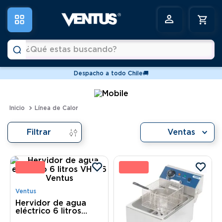
¿Qué estas buscando?
Despacho a todo Chile🚚
Términos más buscados
1
.
vitrinas
Línea de Calor
2
.
horno
Filtrar
Ventas
3
.
conservadoras
4
.
freidoras
0 %
20 
5
.
pastelera
6
.
meson
Ventus
Hervidor de agua
eléctrico 6 litros
VHA-6 Ventus