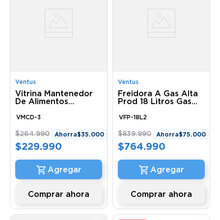
Ventus
Ventus
Vitrina Mantenedor
Freidora A Gas Alta
De Alimentos
Prod 18 Litros Gas
Sobremesa Curva
Licuado Vfp-18L2
VMCD-3 Ventus
Ventus
VMCD-3
VFP-18L2
$
264
.
990
$
839
.
990
Ahorra
$
35
.
000
Ahorra
$
75
.
000
$
229
.
990
$
764
.
990
Comprar ahora
Comprar ahora