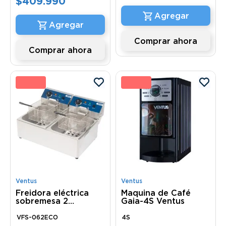
$
409
.
990
Comprar ahora
Comprar ahora
2 %
20 
Ventus
Ventus
Freidora eléctrica
Maquina de Café
sobremesa 2
Gaia-4S Ventus
depósito eco VFS-
062ECO Ventus
VFS-062ECO
4S