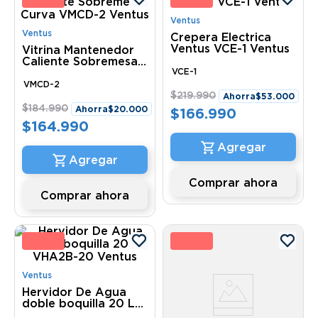
Ventus
Ventus
Crepera Electrica
Ventus VCE-1 Ventus
Vitrina Mantenedor
Caliente Sobremesa
Curva VMCD-2
VCE-1
Ventus
VMCD-2
$
219
.
990
Ahorra
$
53
.
000
$
184
.
990
Ahorra
$
20
.
000
$
166
.
990
$
164
.
990
Comprar ahora
Comprar ahora
6 %
21 
Ventus
Hervidor De Agua
doble boquilla 20 Lt
VHA2B-20 Ventus