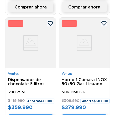
Comprar ahora
Comprar ahora
4 %
10 
Ventus
Ventus
Dispensador de
Horno 1 Cámara INOX
chocolate 5 litros
50x50 Gas Licuado
Baño maria VDCBM-
VHG-1C50 GLP
5L Ventus
Ventus
VDCBM-5L
VHG-1C50 GLP
$
419
.
990
$
309
.
990
Ahorra
$
60
.
000
Ahorra
$
30
.
000
$
359
.
990
$
279
.
990