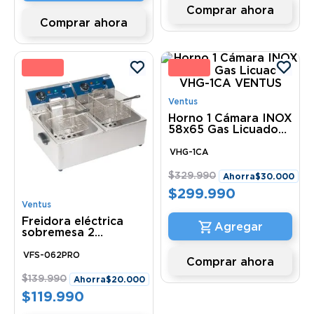
Comprar ahora
Comprar ahora
4 %
9 
Ventus
Horno 1 Cámara INOX
58x65 Gas Licuado
VHG-1CA VENTUS
VHG-1CA
$
329
.
990
Ahorra
$
30
.
000
$
299
.
990
Ventus
Freidora eléctrica
sobremesa 2
depósito pro VFS-
062PRO Ventus
VFS-062PRO
Comprar ahora
$
139
.
990
Ahorra
$
20
.
000
$
119
.
990