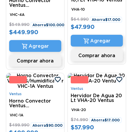
Horno Convector
Ventus
C/Humidificador
VHA-10
VHC-4A Ventus
VHC-4A
$
64
.
990
Ahorra
$
17
.
000
$
549
.
990
Ahorra
$
100
.
000
$
47
.
990
$
449
.
990
Comprar ahora
Comprar ahora
8 %
23 
Ventus
Ventus
Hervidor De Agua 20
Lt VHA-20 Ventus
Horno Convector
Ventus
S/Humidificador
VHA-20
VHC-1A Ventus
VHC-1A
$
74
.
990
Ahorra
$
17
.
000
$
499
.
990
Ahorra
$
90
.
000
$
57
.
990