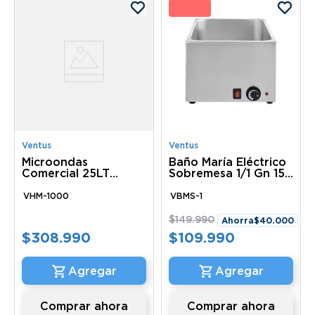
27 
Ventus
Ventus
Microondas
Baño María Eléctrico
Comercial 25LT
Sobremesa 1/1 Gn 150
1000W VHM-1000
Mm VBMS-1 Ventus
VENTUS
VHM-1000
VBMS-1
$
149
.
990
Ahorra
$
40
.
000
$
308
.
990
$
109
.
990
Comprar ahora
Comprar ahora