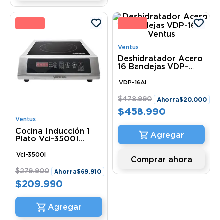
5 %
4 
Ventus
Deshidratador Acero
16 Bandejas VDP-
16AI Ventus
VDP-16AI
$
478
.
990
Ahorra
$
20
.
000
$
458
.
990
Ventus
Cocina Inducción 1
Plato Vci-3500I
Ventus
Vci-3500I
Comprar ahora
$
279
.
900
Ahorra
$
69
.
910
$
209
.
990