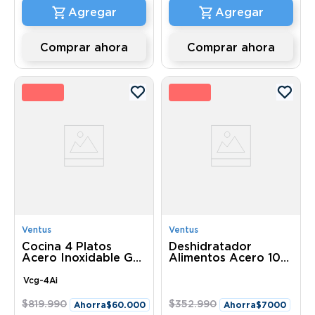
Comprar ahora
Comprar ahora
 %
2 
Ventus
Ventus
Cocina 4 Platos
Deshidratador
Acero Inoxidable Gas
Alimentos Acero 10
Licuado Glp Vcg-4Ai
Bandejas Vdp-10Ai
Ventus
Ventus
Vcg-4Ai
$
819
.
990
$
352
.
990
Ahorra
$
60
.
000
Ahorra
$
7000