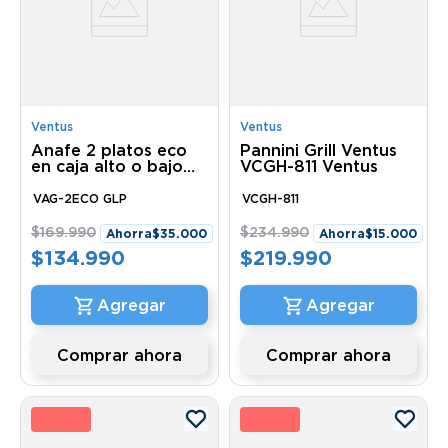
Ventus
Ventus
Anafe 2 platos eco
Pannini Grill Ventus
en caja alto o bajo
VCGH-811 Ventus
VAG-2ECO GLP
Ventus
VAG-2ECO GLP
VCGH-811
$
169
.
990
$
234
.
990
Ahorra
$
35
.
000
Ahorra
$
15
.
000
$
134
.
990
$
219
.
990
Comprar ahora
Comprar ahora
3 %
9 