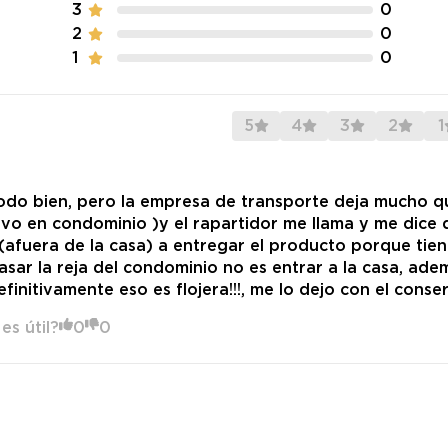
3
0
2
0
1
0
5
4
3
2
1
odo bien, pero la empresa de transporte deja mucho 
vivo en condominio )y el rapartidor me llama y me dice
 (afuera de la casa) a entregar el producto porque tien
sar la reja del condominio no es entrar a la casa, adem
efinitivamente eso es flojera!!!, me lo dejo con el conse
es útil?
0
0