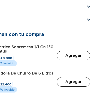
nan con tu compra
ctrico Sobremesa 1/1 Gn 150
ntus
Agregar
$
40
.
000
dora De Churro De 6 Litros
Agregar
$
22
.
400