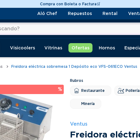
Aprovecha Hasta 12 cuotas💲
Aló Chef
Repuestos
Rental
Vent
do?
os
Visicoolers
Vitrinas
Ofertas
Hornos
Especi
as
Freidora eléctrica sobremesa 1 Depósito eco VFS-061ECO Ventus
 %
Restaurante
Pollería
Minería
Ventus
Freidora eléctr