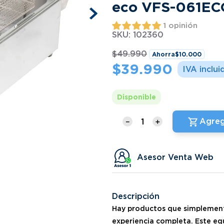
eco VFS-061EC
1 opinión
SKU
:
102360
$
49
.
990
Ahorra
$
10
.
000
$
39
.
990
Disponible
Agreg
－
＋
Asesor Venta Web
Descripción
Hay productos que simplement
experiencia completa. Este equ