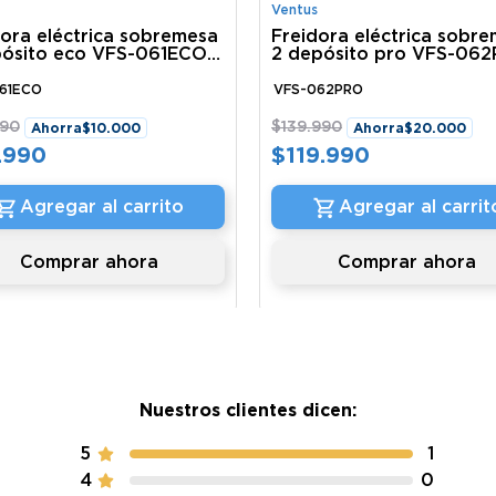
Ventus
dora eléctrica sobremesa
Freidora eléctrica sobr
pósito eco VFS-061ECO
2 depósito pro VFS-06
us
Ventus
61ECO
VFS-062PRO
90
$
139
.
990
Ahorra
$
10
.
000
Ahorra
$
20
.
000
.
990
$
119
.
990
Agregar al carrito
Agregar al carrit
Comprar ahora
Comprar ahora
Nuestros clientes dicen:
5
1
4
0