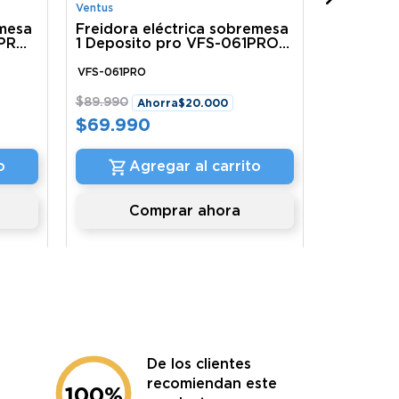
Ventus
emesa
Freidora eléctrica sobremesa
2PRO
1 Deposito pro VFS-061PRO
Ventus
VFS-061PRO
$
89
.
990
Ahorra
$
20
.
000
$
69
.
990
o
Agregar al carrito
Comprar ahora
De los clientes
recomiendan este
100%