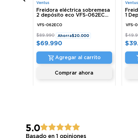
Ventus
Ventus
Freidora eléctrica sobremesa
Frei
2 depósito eco VFS-062ECO
1 De
Ventus
Vent
VFS-062ECO
VFS-0
$
89
.
990
$
49
.
9
Ahorra
$
20
.
000
$
69
.
990
$
39
Agregar al carrito
Comprar ahora
5.0
Basado en 1 opiniones