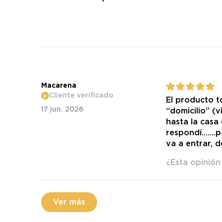
Macarena
Cliente verificado
El producto t
17 jun. 2026
“domicilio” (
hasta la casa
respondí…….pa
va a entrar, d
¿Esta opinión 
Ver más