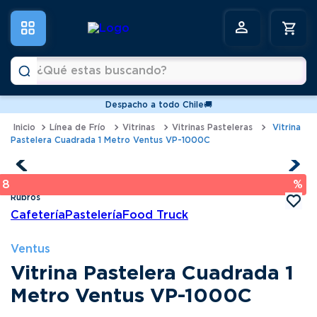
¿Qué estas buscando?
Despacho a todo Chile🚚
Términos más buscados
Línea de Frío
Vitrinas
Vitrinas Pasteleras
Vitrina
Pastelera Cuadrada 1 Metro Ventus VP-1000C
1
.
vitrinas
2
.
horno
8 %
3
.
conservadoras
Cafetería
Pastelería
Food Truck
4
.
freidoras
5
.
pastelera
Ventus
Vitrina Pastelera Cuadrada 1
6
.
meson
Metro Ventus VP-1000C