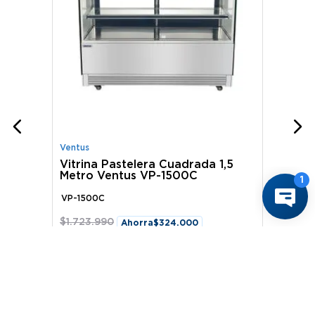
Ventus
Vitrina Pastelera Cuadrada 1,5
Metro Ventus VP-1500C
VP-1500C
$
1
.
723
.
990
Ahorra
$
324
.
000
$
1
.
399
.
990
Comprar ahora