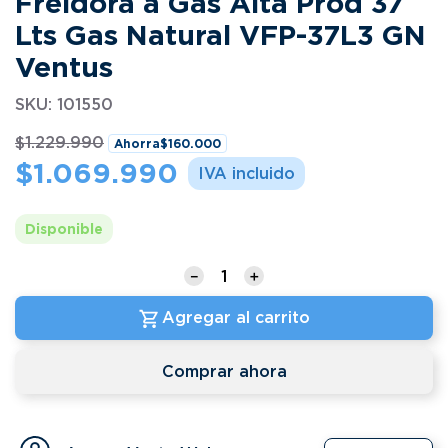
Freidora a Gas Alta Prod 37
Lts Gas Natural VFP-37L3 GN
Ventus
SKU
:
101550
$
1
.
229
.
990
Ahorra
$
160
.
000
$
1
.
069
.
990
Disponible
－
＋
Agregar al carrito
Comprar ahora