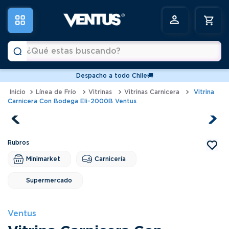
¿Qué estas buscando?
Despacho a todo Chile🚚
Términos más buscados
Línea de Frío
Vitrinas
Vitrinas Carnicera
Vitrina
Carnicera Con Bodega Eli-2000B Ventus
1
.
vitrinas
2
.
horno
3
.
freidoras
4
.
conservadoras
Minimarket
Carnicería
5
.
pastelera
Supermercado
6
.
meson
Ventus