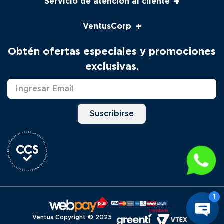
+
Servicio de atención al cliente
Servicio al cliente
+
VentusCorp
Seguimiento
Pago Venta Telefónica
Nosotros
Obtén ofertas especiales y promociones
Productos
Contacto
exclusivas.
Solicitud Servicio Técnico
Marcas
Distribuidores
Suscribirse
Ventus Copyright © 2025