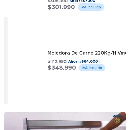
$
308
.
990
Ahorra
$
7000
$
301
.
990
Moledora De Carne 220Kg/H Vmca
$
412
.
990
Ahorra
$
64
.
000
$
348
.
990