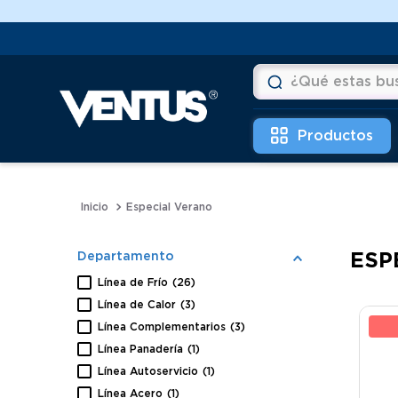
Aprovecha Hasta 12 cuotas💲
¿Qué estas buscan
Términos más buscad
1
.
vitrinas
2
.
horno
Especial Verano
3
.
freidoras
ESP
Departamento
4
.
conservadoras
Línea de Frío
(
26
)
5
.
pastelera
Línea de Calor
(
3
)
26
Línea Complementarios
(
3
)
6
.
meson
Línea Panadería
(
1
)
Línea Autoservicio
(
1
)
Línea Acero
(
1
)