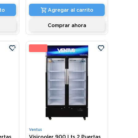
to
Agregar al carrito
Comprar ahora
%
8 %
Ventus
ertas
Visicooler 900 Lts 2 Puertas