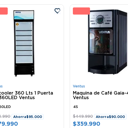
 %
20 
us
Ventus
cooler 360 Lts 1 Puerta
Maquina de Café Gaia-
360LED Ventus
Ventus
360LED
4S
4
.
990
$
449
.
990
Ahorra
$
95
.
000
Ahorra
$
90
.
000
79
.
990
$
359
.
990