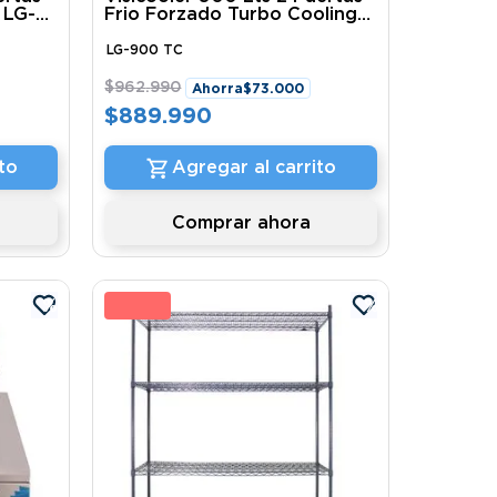
 LG-
Frio Forzado Turbo Cooling
LG-900 TC Ventus
LG-900 TC
$
962
.
990
Ahorra
$
73
.
000
$
889
.
990
to
Agregar al carrito
Comprar ahora
%
28 %