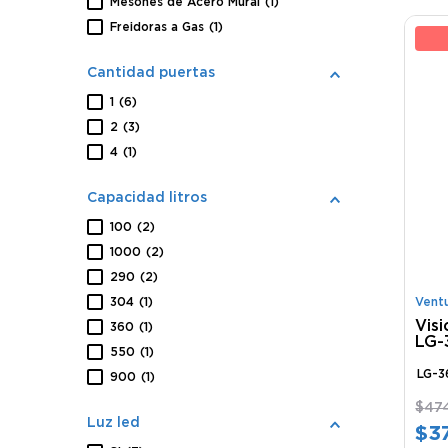
Mesones de Acero Mural
(
1
)
Freidoras a Gas
(
1
)
20
Cantidad puertas
1
(
6
)
2
(
3
)
4
(
1
)
Capacidad litros
100
(
2
)
1000
(
2
)
290
(
2
)
304
(
1
)
Vent
Visi
360
(
1
)
LG-
550
(
1
)
LG-
900
(
1
)
$
47
Luz led
$
3