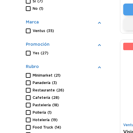
Si
(
7
)
No
(
1
)
Marca
Ventus
(
35
)
Promoción
21
Yes
(
27
)
Rubro
Minimarket
(
21
)
Panadería
(
3
)
Restaurante
(
26
)
Cafetería
(
28
)
Pastelería
(
18
)
Pollería
(
1
)
Hotelería
(
19
)
Vent
Food Truck
(
14
)
Visi