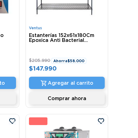
Ventus
to
Estanterías 152x61x180Cm
Epoxica Anti Bacterial
Recubierta Ver-15261 Amc
$
205
.
990
Ahorra
$
58
.
000
$
147
.
990
to
Agregar al carrito
Comprar ahora
%
1 %