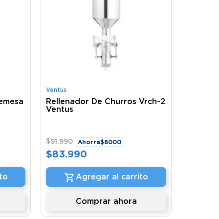
Ventus
remesa
Rellenador De Churros Vrch-2
Ventus
$
91
.
990
Ahorra
$
8000
$
83
.
990
to
Agregar al carrito
Comprar ahora