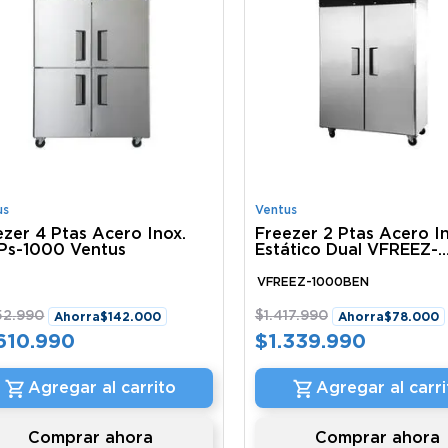
us
Ventus
ezer 4 Ptas Acero Inox.
Freezer 2 Ptas Acero I
Ps-1000 Ventus
Estático Dual VFREEZ-
1000BEN Ventus
VFREEZ-1000BEN
52
.
990
$
1
.
417
.
990
Ahorra
$
142
.
000
Ahorra
$
78
.
000
610
.
990
$
1
.
339
.
990
Agregar al carrito
Agregar al carri
Comprar ahora
Comprar ahora