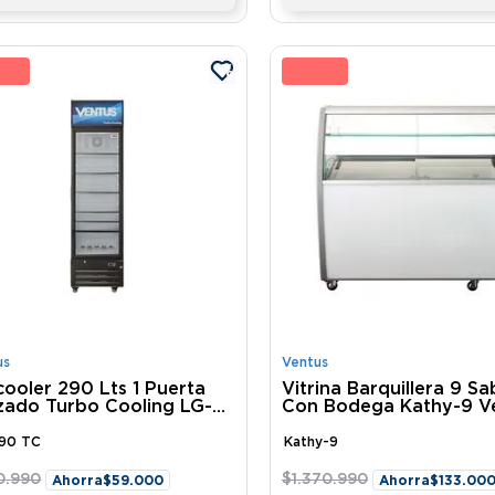
 %
10 
us
Ventus
cooler 290 Lts 1 Puerta
Vitrina Barquillera 9 S
zado Turbo Cooling LG-
Con Bodega Kathy-9 V
 TC Ventus
90 TC
Kathy-9
0
.
990
$
1
.
370
.
990
Ahorra
$
59
.
000
Ahorra
$
133
.
00