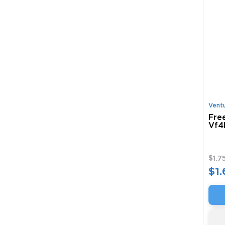
Vent
Fre
Vf4
$
1
.
7
$
1
.