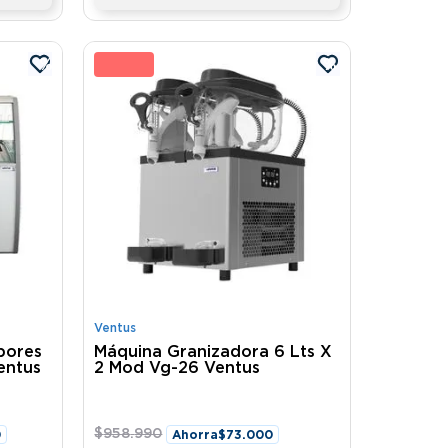
%
8 %
Ventus
abores
Máquina Granizadora 6 Lts X
entus
2 Mod Vg-26 Ventus
$
958
.
990
0
Ahorra
$
73
.
000