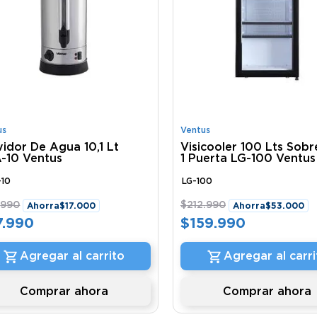
us
Ventus
vidor De Agua 10,1 Lt
Visicooler 100 Lts Sob
-10 Ventus
1 Puerta LG-100 Ventus
-10
LG-100
.
990
$
212
.
990
Ahorra
$
17
.
000
Ahorra
$
53
.
000
7
.
990
$
159
.
990
Agregar al carrito
Agregar al carri
Comprar ahora
Comprar ahora