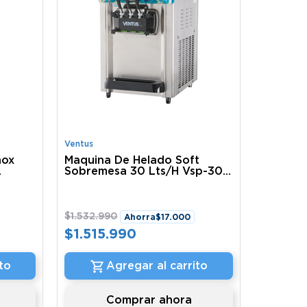
Ventus
nox
Maquina De Helado Soft
Sobremesa 30 Lts/H Vsp-30S
Ventus
$
1
.
532
.
990
Ahorra
$
17
.
000
$
1
.
515
.
990
to
Agregar al carrito
Comprar ahora