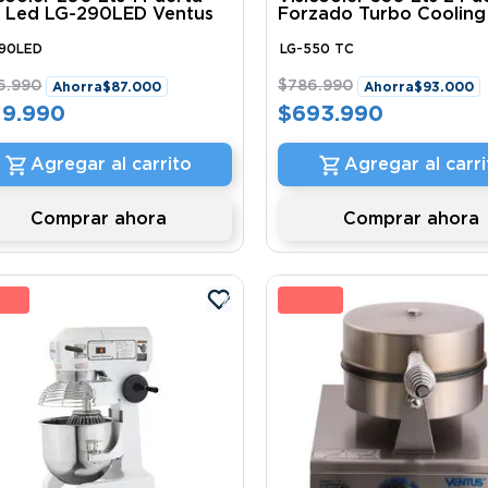
 Led LG-290LED Ventus
Forzado Turbo Cooling
550 TC Ventus
290LED
LG-550 TC
6
.
990
$
786
.
990
Ahorra
$
87
.
000
Ahorra
$
93
.
000
19
.
990
$
693
.
990
Agregar al carrito
Agregar al carri
Comprar ahora
Comprar ahora
 %
12 