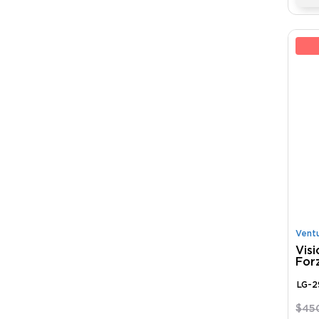
13
Vent
Visi
For
290
LG-2
$
45