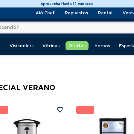
Despacho a todo Chile🚚
Aló Chef
Repuestos
Rental
Vent
do?
os
Visicoolers
Vitrinas
Ofertas
Hornos
Especi
ECIAL VERANO
 %
25 