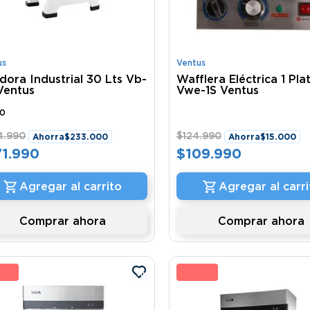
us
Ventus
idora Industrial 30 Lts Vb-
Wafflera Eléctrica 1 Pla
Ventus
Vwe-1S Ventus
30
4
.
990
$
124
.
990
Ahorra
$
233
.
000
Ahorra
$
15
.
000
71
.
990
$
109
.
990
Agregar al carrito
Agregar al carri
Comprar ahora
Comprar ahora
 %
6 