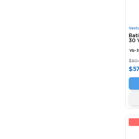
Vent
Bat
30 
Vb-
$
80
$
5
8