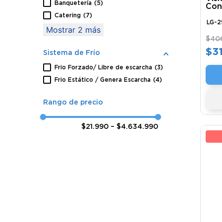
Banquetería
(
5
)
Con
Catering
(
7
)
LG-
Mostrar 2 más
$
40
$
3
Sistema de Frío
Frio Forzado/ Libre de escarcha
(
3
)
Frio Estático / Genera Escarcha
(
4
)
$21.990
–
$4.634.990
29