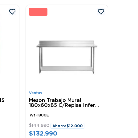
%
8 %
Ventus
4S
Meson Trabajo Mural
180x60x85 C/Repisa Infer
Eco Wt-1800E Ventus
Wt-1800E
$
144
.
990
Ahorra
$
12
.
000
$
132
.
990