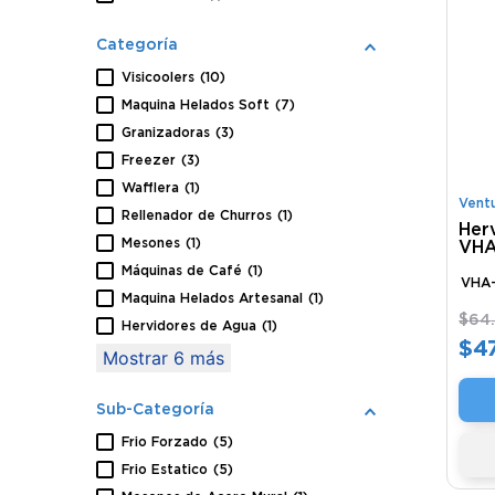
Categoría
Visicoolers
(
10
)
Maquina Helados Soft
(
7
)
Granizadoras
(
3
)
Freezer
(
3
)
Wafflera
(
1
)
Vent
Rellenador de Churros
(
1
)
Her
Mesones
(
1
)
VHA
Máquinas de Café
(
1
)
VHA
Maquina Helados Artesanal
(
1
)
$
64
Hervidores de Agua
(
1
)
$
4
Mostrar 6 más
Sub-Categoría
Frio Forzado
(
5
)
Frio Estatico
(
5
)