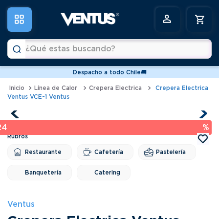
¿Qué estas buscando?
Despacho a todo Chile🚚
Términos más buscados
Línea de Calor
Crepera Electrica
Crepera Electrica
Ventus VCE-1 Ventus
1
.
vitrinas
2
.
horno
24 %
3
.
freidoras
4
.
conservadoras
Restaurante
Cafetería
Pastelería
5
.
pastelera
Banquetería
Catering
6
.
meson
Ventus