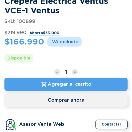
Crepera Electrica Ventus
VCE-1 Ventus
SKU
:
100899
$
219
.
990
Ahorra
$
53
.
000
$
166
.
990
Disponible
－
＋
Agregar al carrito
Comprar ahora
Asesor Venta Web
Contactar