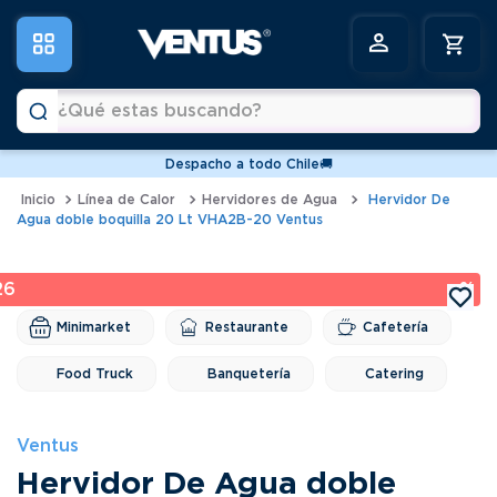
¿Qué estas buscando?
Despacho a todo Chile🚚
Términos más buscados
Línea de Calor
Hervidores de Agua
Hervidor De
Agua doble boquilla 20 Lt VHA2B-20 Ventus
1
.
vitrinas
2
.
horno
26 %
3
.
freidoras
Minimarket
Restaurante
Cafetería
4
.
conservadoras
Food Truck
Banquetería
Catering
5
.
pastelera
6
.
meson
Ventus
Hervidor De Agua doble