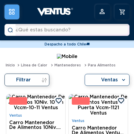
¿Qué estas buscando?
Despacho a todo Chile🚚
Términos más buscados
1
.
vitrinas
Línea de Calor
Mantenedores
Para Alimentos
2
.
horno
Filtrar
Ventas
3
.
conservadoras
4
.
freidoras
2 %
14 
5
.
pastelera
6
.
meson
Ventus
Ventus
Carro Mantenedor
De Alimentos 10Niv.
Carro Mantenedor
10 Gn Vccm-10-11
De Alimentos Ventus