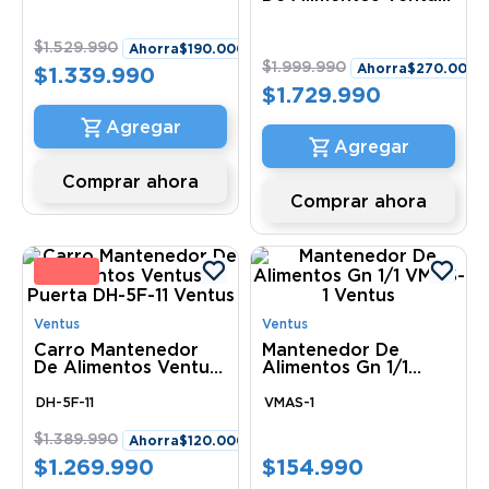
Ventus
1 Puerta Vccm-1121
Ventus
$
1
.
529
.
990
Ahorra
$
190
.
000
$
1
.
999
.
990
Ahorra
$
270
.
000
$
1
.
339
.
990
$
1
.
729
.
990
Comprar ahora
Comprar ahora
 %
Ventus
Ventus
Carro Mantenedor
Mantenedor De
De Alimentos Ventus
Alimentos Gn 1/1
1 Puerta DH-5F-11
VMAS-1 Ventus
Ventus
DH-5F-11
VMAS-1
$
1
.
389
.
990
Ahorra
$
120
.
000
$
1
.
269
.
990
$
154
.
990