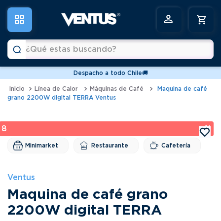
¿Qué estas buscando?
Despacho a todo Chile🚚
Términos más buscados
Línea de Calor
Máquinas de Café
Maquina de café
grano 2200W digital TERRA Ventus
1
.
vitrinas
2
.
horno
8 %
3
.
conservadoras
Minimarket
Restaurante
Cafetería
4
.
freidoras
5
.
pastelera
Ventus
6
.
meson
Maquina de café grano
2200W digital TERRA