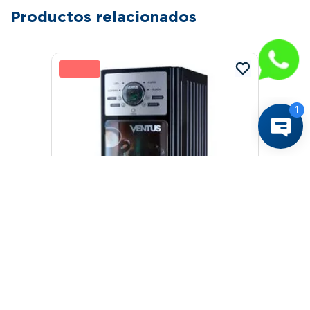
Productos relacionados
20 %
O
Ventus
Maquina de Café Gaia-4S Ventus