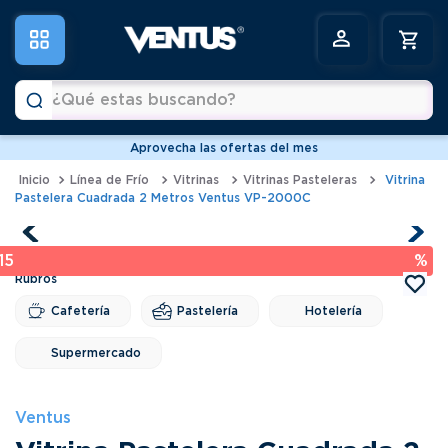
¿Qué estas buscando?
Aprovecha las ofertas del mes
Términos más buscados
Línea de Frío
Vitrinas
Vitrinas Pasteleras
Vitrina
Pastelera Cuadrada 2 Metros Ventus VP-2000C
1
.
vitrinas
2
.
horno
15 %
3
.
freidoras
4
.
conservadoras
Cafetería
Pastelería
Hotelería
5
.
pastelera
Supermercado
6
.
meson
Ventus