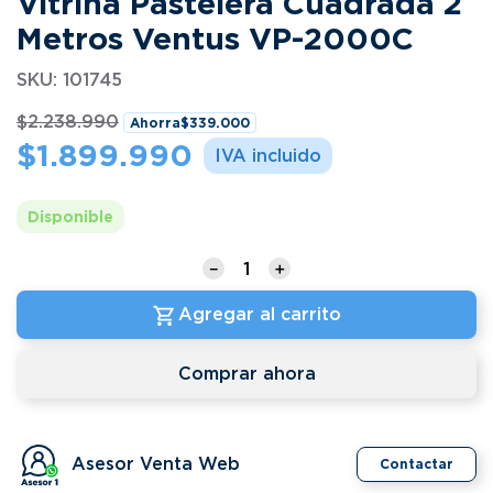
Vitrina Pastelera Cuadrada 2
Metros Ventus VP-2000C
SKU
:
101745
$
2
.
238
.
990
Ahorra
$
339
.
000
$
1
.
899
.
990
Disponible
－
＋
Agregar al carrito
Comprar ahora
Asesor Venta Web
Contactar