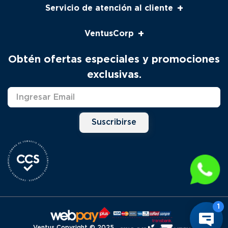
+
Servicio de atención al cliente
Servicio al cliente
+
VentusCorp
Seguimiento
Pago Venta Telefónica
Nosotros
Obtén ofertas especiales y promociones
Productos
Contacto
exclusivas.
Solicitud Servicio Técnico
Marcas
Distribuidores
Suscribirse
Ventus Copyright © 2025